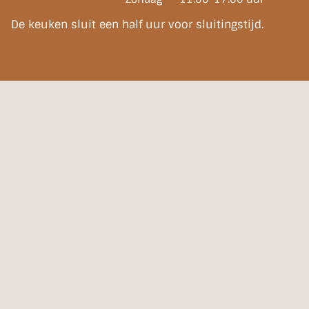
De keuken sluit een half uur voor sluitingstijd.