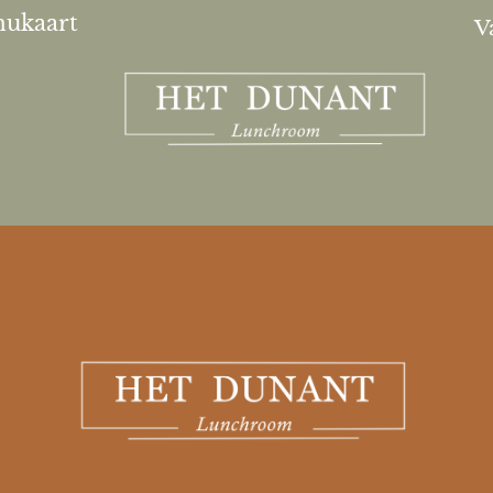
ukaart
V