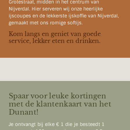
Grotestraat, midden in het centrum van
Nijverdal. Hier serveren wij onze heerlijke
ijscoupes en de lekkerste ijskoffie van Nijverdal,
gemaakt met ons romige softijs.
Kom langs en geniet van goede
service, lekker eten en drinken.
Spaar voor leuke kortingen
met de klantenkaart van het
Dunant!
Je ontvangt bij elke € 1 die je besteedt 1