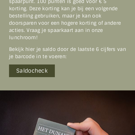
spaarpunt. 100 punten is goed voor € 5
korting. Deze korting kan je bij een volgende
bestelling gebruiken, maar je kan ook
doorsparen voor een hogere korting of andere
acties. Vraag je spaarkaart aan in onze
lunchroom!
Bekijk hier je saldo door de laatste 6 cijfers van
je barcode in te voeren:
Saldocheck